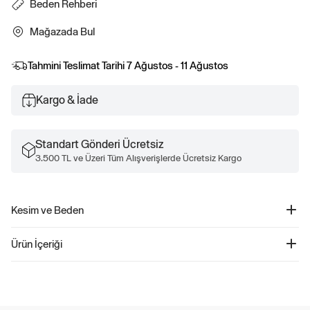
Beden Rehberi
Mağazada Bul
Tahmini Teslimat Tarihi
7 Ağustos - 11 Ağustos
Kargo & İade
Standart Gönderi Ücretsiz
3.500 TL ve Üzeri Tüm Alışverişlerde Ücretsiz Kargo
Kesim ve Beden
Daha fazla uyum ve beden bilgisi için Beden Kılavuzumuza göz atın.
Ürün İçeriği
Gap Logo Omuz Çantası - 15810
Ürün Kodu: 15810
Gap logo detaylı omuz çantası, modern tasarımı ve işlevselliğiyle öne çıkıyor.
Dayanıklı malzemesi ve geniş iç hacmi sayesinde günlük eşyalarınızı rahatça