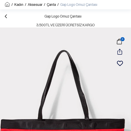
/
Kadın
/
Aksesuar
/
Çanta
/
Gap Logo Omuz Çantası
Gap Logo Omuz Çantası
3.500TL VE ÜZERI ÜCRETSIZ KARGO
0