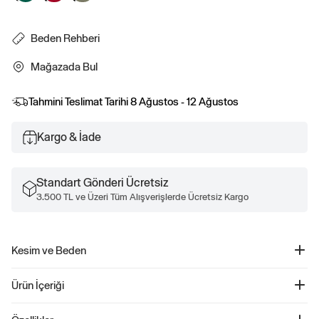
Beden Rehberi
Mağazada Bul
Tahmini Teslimat Tarihi
8 Ağustos - 12 Ağustos
Kargo & İade
Standart Gönderi Ücretsiz
3.500 TL ve Üzeri Tüm Alışverişlerde Ücretsiz Kargo
Kesim ve Beden
Düz, relaxed kesim
Ürün İçeriği
Kalçanın altında bitiyor
Gap Logo Relaxed Fleece Fermuarlı Sweatshirt - 674144