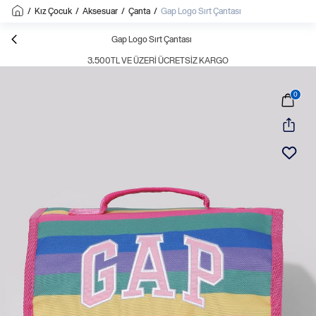
/
Kız Çocuk
/
Aksesuar
/
Çanta
/
Gap Logo Sırt Çantası
Gap Logo Sırt Çantası
3.500TL VE ÜZERI ÜCRETSIZ KARGO
0