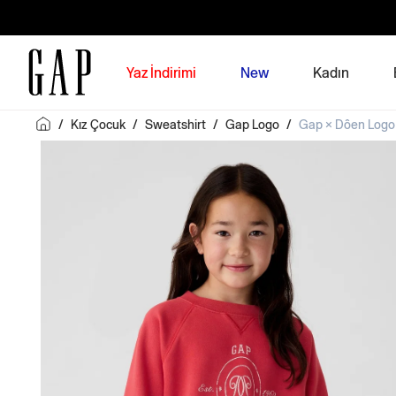
Yaz İndirimi
New
Kadın
/
Kız Çocuk
/
Sweatshirt
/
Gap Logo
/
Gap × Dôen Logo 