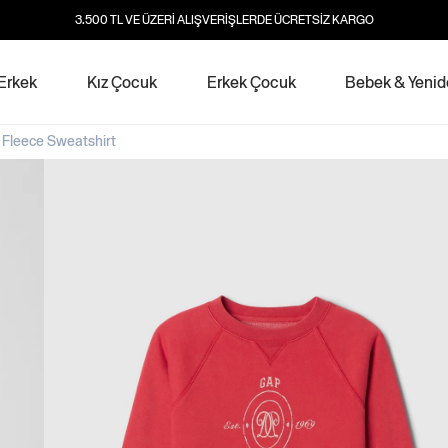
3.500 TL VE ÜZERİ ALIŞVERİŞLERDE ÜCRETSİZ KARGO
Erkek
Kız Çocuk
Erkek Çocuk
Bebek & Yeni
Fleece Sweatshirt