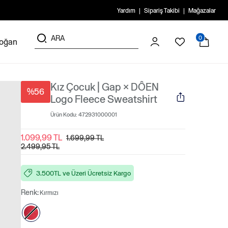
Yardım
Sipariş Takibi
Mağazalar
0
doğan
Kız Çocuk | Gap × DÔEN
%56
Logo Fleece Sweatshirt
Ürün Kodu:
472931000001
1.099,99 TL
1.699,99 TL
2.499,95 TL
3.500TL ve Üzeri Ücretsiz Kargo
Renk:
Kırmızı