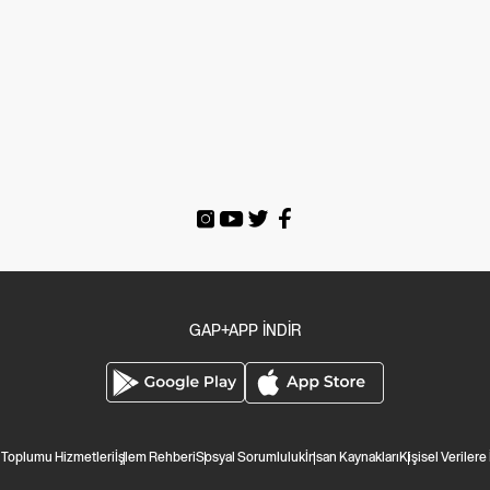
GAP+APP İNDİR
i Toplumu Hizmetleri
İşlem Rehberi
Sosyal Sorumluluk
İnsan Kaynakları
Kişisel Verilere