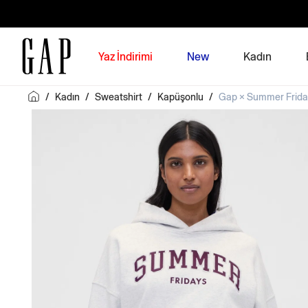
Yaz İndirimi
New
Kadın
/
Kadın
/
Sweatshirt
/
Kapüşonlu
/
Gap × Summer Frida