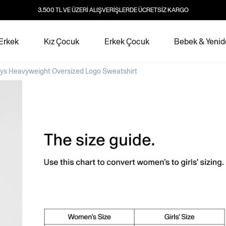
3.500 TL VE ÜZERİ ALIŞVERİŞLERDE ÜCRETSİZ KARGO
Erkek
Kız Çocuk
Erkek Çocuk
Bebek & Yeni
ys Heavyweight Oversized Logo Sweatshirt