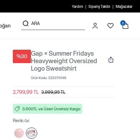
Yardım
Sipariş Takibi
Mağazalar
0
doğan
Gap × Summer Fridays
%30
Heavyweight Oversized
Logo Sweatshirt
Ürün Kodu:
323370146
2.799,99 TL
3.999,95 TL
3.500TL ve Üzeri Ücretsiz Kargo
Renk:
Gri