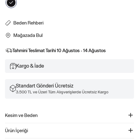
Beden Rehberi
Mağazada Bul
Tahmini Teslimat Tarihi
10 Ağustos - 14 Ağustos
Kargo & İade
Standart Gönderi Ücretsiz
3.500 TL ve Üzeri Tüm Alışverişlerde Ücretsiz Kargo
Kesim ve Beden
Uyum: Esnek Uyum.
Ürün İçeriği
Şeklinize uyum sağlayan ince ve esnek.
Daha fazla uyum ve beden bilgisi için Beden Rehberimizi kontrol edin.