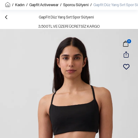
/
Kadın
/
Gapfit Activewear
/
Sporcu Sütyeni
/
Gapfit Düz Yarış Sırt Spor S
GapFit Düz Yarış Sırt Spor Sütyeni
3.500TL VE ÜZERI ÜCRETSIZ KARGO
0