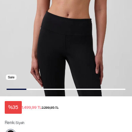
Sale
%35
1.499,99 TL
2.299,95 TL
Renk:
Siyah