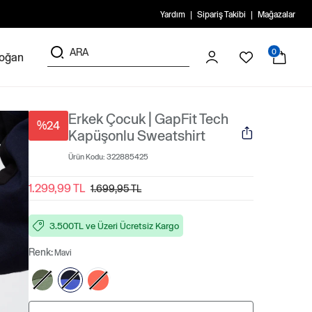
Yardım
Sipariş Takibi
Mağazalar
0
doğan
Erkek Çocuk | GapFit Tech
%24
Kapüşonlu Sweatshirt
Ürün Kodu:
322885425
1.299,99 TL
1.699,95 TL
3.500TL ve Üzeri Ücretsiz Kargo
Renk:
Mavi