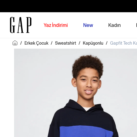
Yaz İndirimi
New
Kadın
/
Erkek Çocuk
/
Sweatshirt
/
Kapüşonlu
/
Gapfit Tech K