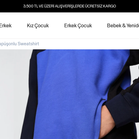
3.500 TL VE ÜZERİ ALIŞVERİŞLERDE ÜCRETSİZ KARGO
Erkek
Kız Çocuk
Erkek Çocuk
Bebek & Yeni
apüşonlu Sweatshirt