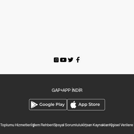
GAP+APP İNDİR
i Toplumu Hizmetleri
İşlem Rehberi
Sosyal Sorumluluk
İnsan Kaynakları
Kişisel Verilere