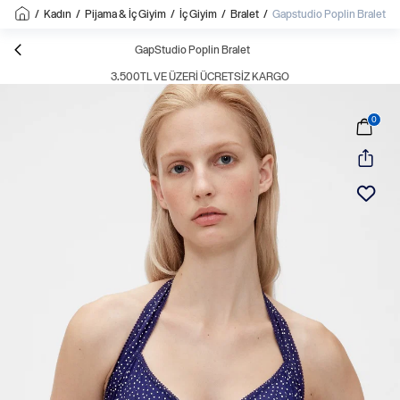
/
Kadın
/
Pijama & İç Giyim
/
İç Giyim
/
Bralet
/
Gapstudio Poplin Bralet
GapStudio Poplin Bralet
3.500TL VE ÜZERI ÜCRETSIZ KARGO
0