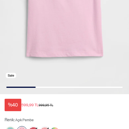
Sale
%40
599,99 TL
999,95 TL
Renk:
Açık Pembe