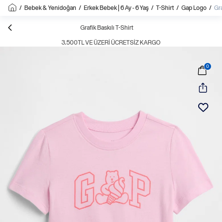
/
Bebek & Yenidoğan
/
Erkek Bebek | 6 Ay - 6 Yaş
/
T-Shirt
/
Gap Logo
/
Gra
Grafik Baskılı T-Shirt
3.500TL VE ÜZERI ÜCRETSIZ KARGO
0