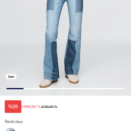
Sale
%29
1.999,99 TL
2.799,95 TL
Renk:
Mavi