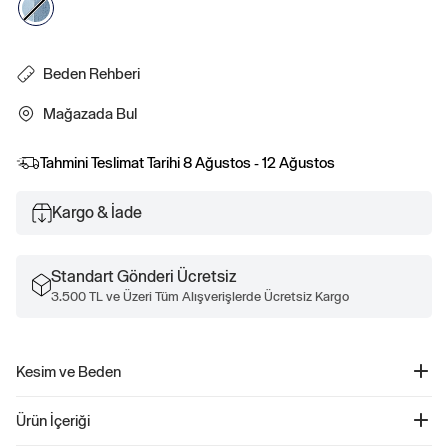
Beden Rehberi
Mağazada Bul
Tahmini Teslimat Tarihi
8 Ağustos - 12 Ağustos
Kargo & İade
Standart Gönderi Ücretsiz
3.500 TL ve Üzeri Tüm Alışverişlerde Ücretsiz Kargo
Kesim ve Beden
High Rise Jean'imiz 11" (28 cm) yükseklik
Ürün İçeriği
Kalça ve bacak kısmında slim
Tam boy jean. Ayak bileğinin altında bitiyor