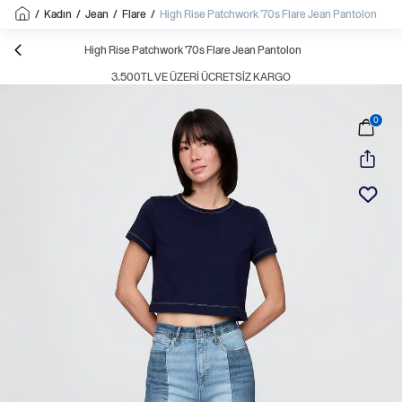
/
Kadın
/
Jean
/
Flare
/
High Rise Patchwork '70s Flare Jean Pantolon
High Rise Patchwork '70s Flare Jean Pantolon
3.500TL VE ÜZERI ÜCRETSIZ KARGO
0