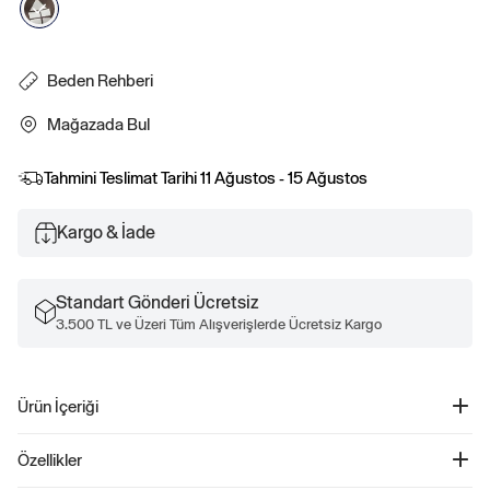
Beden Rehberi
Mağazada Bul
Tahmini Teslimat Tarihi
11 Ağustos - 15 Ağustos
Kargo & İade
Standart Gönderi Ücretsiz
3.500 TL ve Üzeri Tüm Alışverişlerde Ücretsiz Kargo
Ürün İçeriği
Jean-Michel Basquiat Kanvas Önlük - 900707
Özellikler
Ürün Kodu: 900707
Sturdy cotton canvas apron, şıklığı ve işlevselliği bir araya getirerek mutfakta