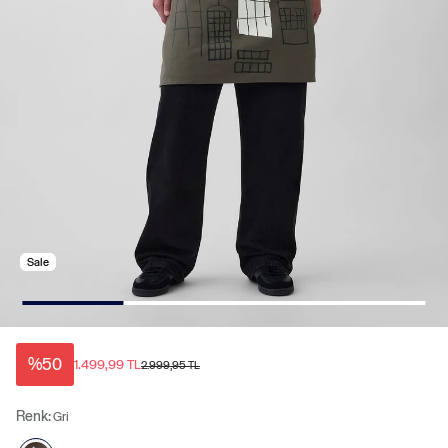
Sale
%50
1.499,99 TL
2.999,95 TL
Renk:
Gri