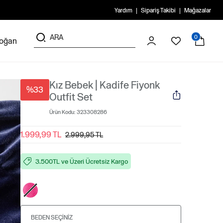
Yardım
Sipariş Takibi
Mağazalar
0
doğan
Kız Bebek | Kadife Fiyonk
%33
Outfit Set
Ürün Kodu:
323308286
1.999,99 TL
2.999,95 TL
3.500TL ve Üzeri Ücretsiz Kargo
BEDEN SEÇINIZ