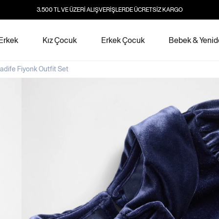
3.500 TL VE ÜZERİ ALIŞVERİŞLERDE ÜCRETSİZ KARGO
Erkek
Kız Çocuk
Erkek Çocuk
Bebek & Yeni
adife Fiyonk Outfit Set