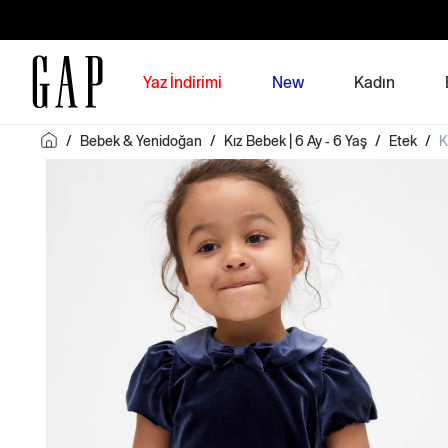
Yaz İndirimi
New
Kadın
/
Bebek & Yenidoğan
/
Kız Bebek | 6 Ay - 6 Yaş
/
Etek
/
K