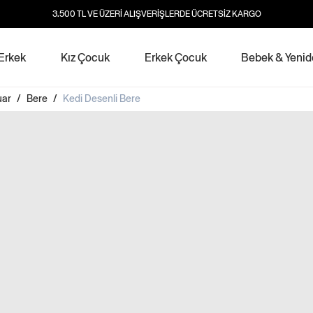
3.500 TL VE ÜZERİ ALIŞVERİŞLERDE ÜCRETSİZ KARGO
Erkek
Kız Çocuk
Erkek Çocuk
Bebek & Yeni
uar
/
Bere
/
Kedi Desenli Bere