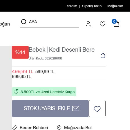
Yardım
Sipariş Takibi
Mağazalar
0
doğan
Bebek | Kedi Desenli Bere
%44
Ürün Kodu:
322628608
499,99 TL
599,99 TL
899,95 TL
3.500TL ve Üzeri Ücretsiz Kargo
STOK UYARISI EKLE
Beden Rehberi
Mağazada Bul