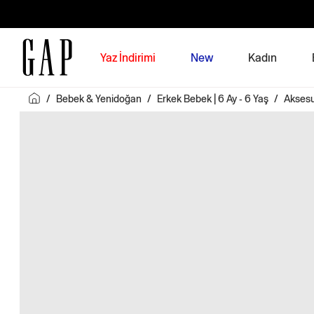
Yaz İndirimi
New
Kadın
/
Bebek & Yenidoğan
/
Erkek Bebek | 6 Ay - 6 Yaş
/
Akses