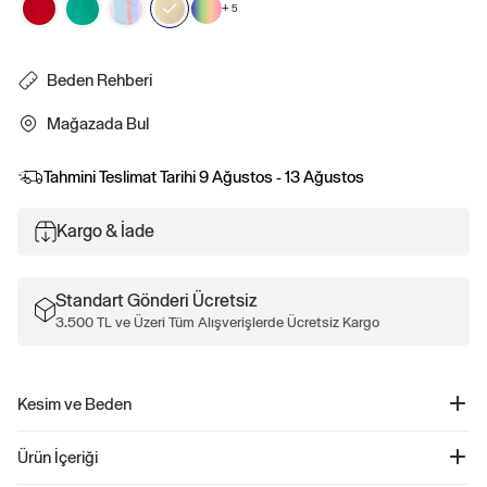
+
5
Beden Rehberi
Mağazada Bul
Tahmini Teslimat Tarihi
9 Ağustos - 13 Ağustos
Kargo & İade
Standart Gönderi Ücretsiz
3.500 TL ve Üzeri Tüm Alışverişlerde Ücretsiz Kargo
Kesim ve Beden
İçeriği, içine veya dışına sokularak giyilmek üzere tasarlanmıştır.
Ürün İçeriği
Düz, rahat bir kesim.
Kalçanın altında bitiyor.