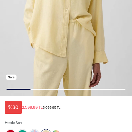
Sale
%30
2.599,99 TL
3.699,95 TL
Renk:
Sarı