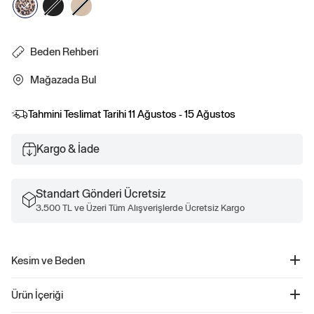
Beden Rehberi
Mağazada Bul
Tahmini Teslimat Tarihi
11 Ağustos - 15 Ağustos
Kargo & İade
Standart Gönderi Ücretsiz
3.500 TL ve Üzeri Tüm Alışverişlerde Ücretsiz Kargo
Kesim ve Beden
Orta bel
Ürün İçeriği
Rahat bir kesime sahip düz siluet
Ayak bileğinde bitiyor