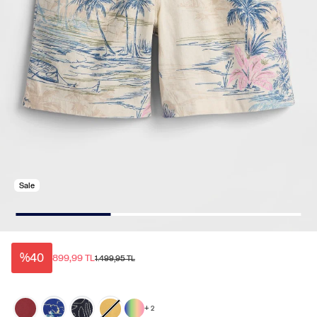
Sale
%40
899,99 TL
1.499,95 TL
+
2