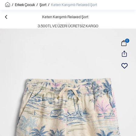
/
Erkek Çocuk
/
Şort
/
Keten Karışımlı Relaxed Şort
Keten Karışımlı Relaxed Şort
3.500TL VE ÜZERI ÜCRETSIZ KARGO
0