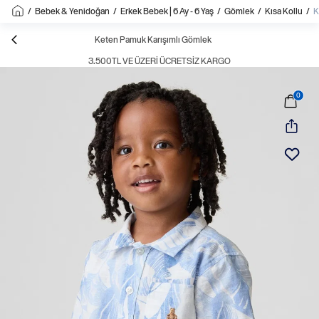
/
Bebek & Yenidoğan
/
Erkek Bebek | 6 Ay - 6 Yaş
/
Gömlek
/
Kısa Kollu
/
K
Keten Pamuk Karışımlı Gömlek
3.500TL VE ÜZERI ÜCRETSIZ KARGO
0