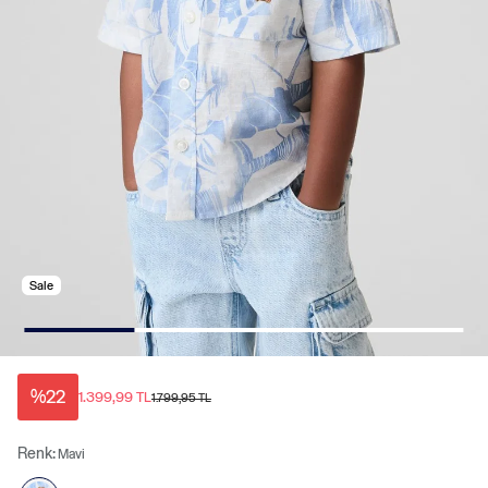
Sale
%22
1.399,99 TL
1.799,95 TL
Renk:
Mavi