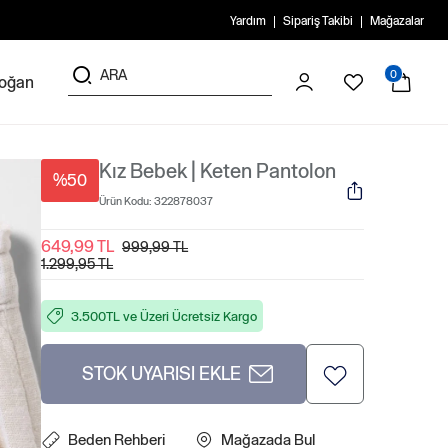
Yardım
Sipariş Takibi
Mağazalar
0
doğan
Kız Bebek | Keten Pantolon
%50
Ürün Kodu:
322878037
649,99 TL
999,99 TL
1.299,95 TL
3.500TL ve Üzeri Ücretsiz Kargo
STOK UYARISI EKLE
Beden Rehberi
Mağazada Bul