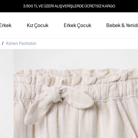
3.500 TL VE ÜZERİ ALIŞVERİŞLERDE ÜCRETSİZ KARGO
Erkek
Kız Çocuk
Erkek Çocuk
Bebek & Yeni
/
Keten Pantolon