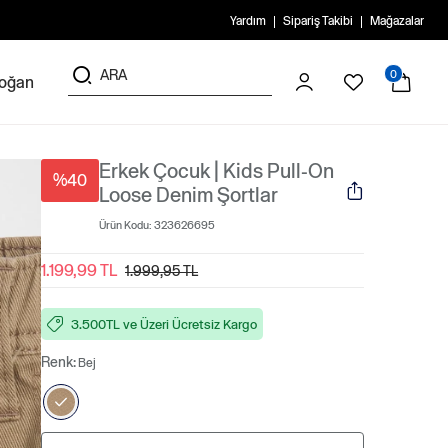
Yardım
Sipariş Takibi
Mağazalar
0
doğan
Erkek Çocuk | Kids Pull-On
%40
Loose Denim Şortlar
Ürün Kodu:
323626695
1.199,99 TL
1.999,95 TL
3.500TL ve Üzeri Ücretsiz Kargo
Renk:
Bej