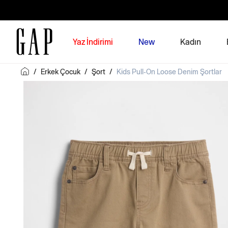
Yaz İndirimi
New
Kadın
/
Erkek Çocuk
/
Şort
/
Kids Pull-On Loose Denim Şortlar