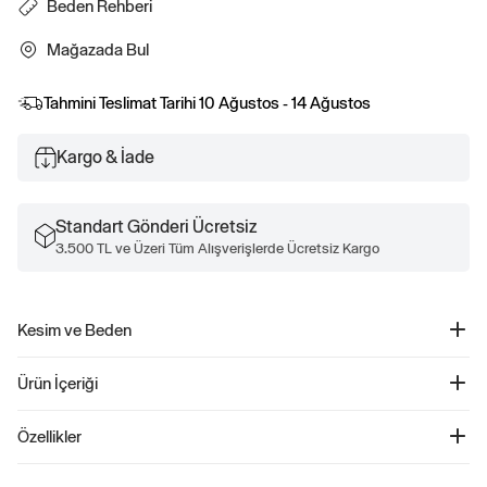
Beden Rehberi
Mağazada Bul
Tahmini Teslimat Tarihi
10 Ağustos - 14 Ağustos
Kargo & İade
Standart Gönderi Ücretsiz
3.500 TL ve Üzeri Tüm Alışverişlerde Ücretsiz Kargo
Kesim ve Beden
Düz, relaxed kesim.
Ürün İçeriği
Kalçanın altında bitiyor.
Kids Relaxed Cable Örgü Kazak - 790009
Özellikler
Ürün Kodu: 790009
Çocuklar için özel olarak tasarlanmış bu yumuşak pamuklu kazak, rahat bir stil
%100 Pamuk.
sunarken şıklığı da beraberinde getiriyor. Düşük omuz detayları ve balon kolları,