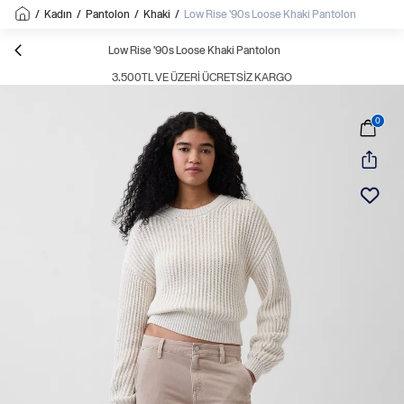
/
Kadın
/
Pantolon
/
Khaki
/
Low Rise '90s Loose Khaki Pantolon
Low Rise '90s Loose Khaki Pantolon
3.500TL VE ÜZERI ÜCRETSIZ KARGO
0