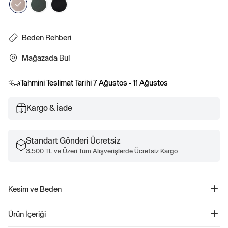
Beden Rehberi
Mağazada Bul
Tahmini Teslimat Tarihi
7 Ağustos - 11 Ağustos
Kargo & İade
Standart Gönderi Ücretsiz
3.500 TL ve Üzeri Tüm Alışverişlerde Ücretsiz Kargo
Kesim ve Beden
Kesim: Klasik.
Ürün İçeriği
Belde oturan, kalça ve uyluk kısmında rahat bir siluete sahip kolay bir kesim.
Düşük bel.