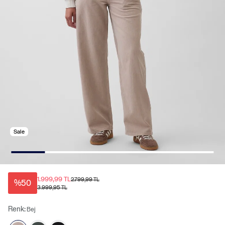
Sale
1.999,99 TL
2.799,99 TL
%50
3.999,95 TL
Renk:
Bej