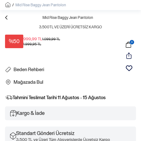
/
Mid Rise Baggy Jean Pantolon
Mid Rise Baggy Jean Pantolon
3.500TL VE ÜZERI ÜCRETSIZ KARGO
999,99 TL
1.099,99 TL
%50
0
1.999,95 TL
Beden Rehberi
Mağazada Bul
Tahmini Teslimat Tarihi
11 Ağustos - 15 Ağustos
Kargo & İade
Standart Gönderi Ücretsiz
3.500 TL ve Üzeri Tüm Alışverişlerde Ücretsiz Kargo