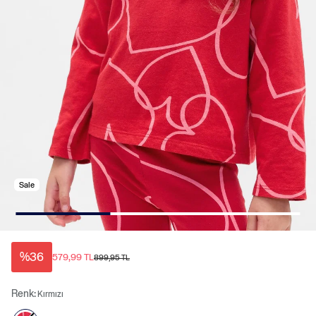
Sale
%36
579,99 TL
899,95 TL
Renk:
Kırmızı