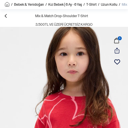
/
Bebek & Yenidoğan
/
Kız Bebek | 6 Ay - 6 Yaş
/
T-Shirt
/
Uzun Kollu
/
Mix
Mix & Match Drop-Shoulder T-Shirt
3.500TL VE ÜZERI ÜCRETSIZ KARGO
0