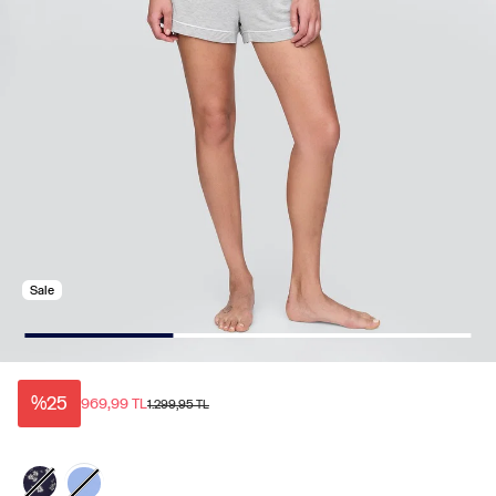
Sale
%25
969,99 TL
1.299,95 TL