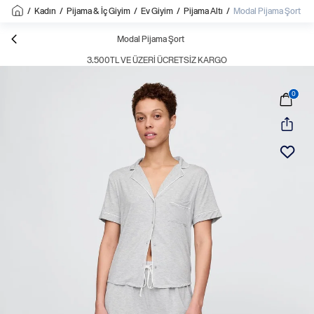
/
Kadın
/
Pijama & İç Giyim
/
Ev Giyim
/
Pijama Altı
/
Modal Pijama Şort
Modal Pijama Şort
3.500TL VE ÜZERI ÜCRETSIZ KARGO
0