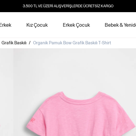
3.500 TL VE ÜZERİ ALIŞVERİŞLERDE ÜCRETSİZ KARGO
Erkek
Kız Çocuk
Erkek Çocuk
Bebek & Yeni
/
Grafik Baskılı
/
Organik Pamuk Bow Grafik Baskılı T-Shirt