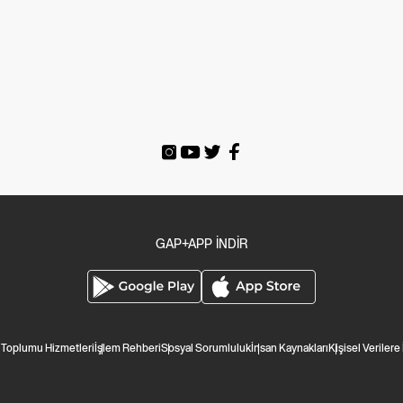
GAP+APP İNDİR
i Toplumu Hizmetleri
İşlem Rehberi
Sosyal Sorumluluk
İnsan Kaynakları
Kişisel Verilere