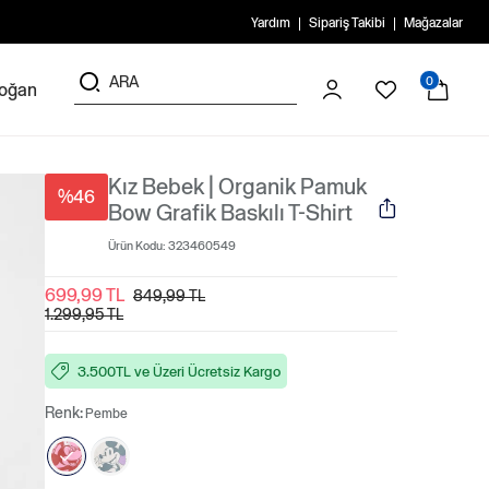
Yardım
Sipariş Takibi
Mağazalar
0
doğan
Kız Bebek | Organik Pamuk
%46
Bow Grafik Baskılı T-Shirt
Ürün Kodu:
323460549
699,99 TL
849,99 TL
1.299,95 TL
3.500TL ve Üzeri Ücretsiz Kargo
Renk:
Pembe