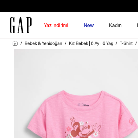
Yaz İndirimi
New
Kadın
/
Bebek & Yenidoğan
/
Kız Bebek | 6 Ay - 6 Yaş
/
T-Shirt