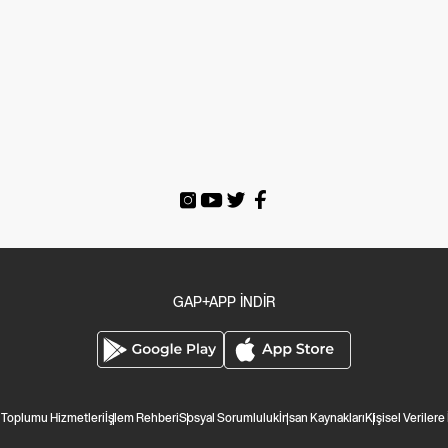
GAP+APP İNDİR
i Toplumu Hizmetleri
İşlem Rehberi
Sosyal Sorumluluk
İnsan Kaynakları
Kişisel Verilere