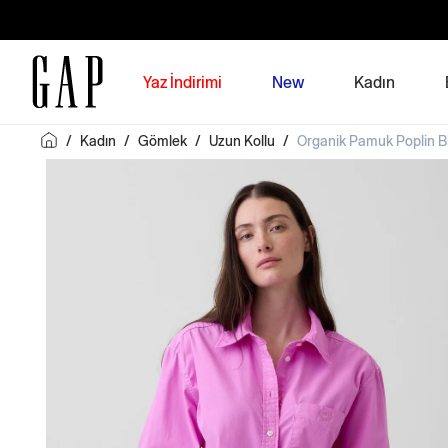
Yaz İndirimi
New
Kadın
/
Kadın
/
Gömlek
/
Uzun Kollu
/
Organik Pamuk Poplin 