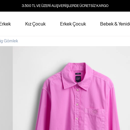
3.500 TL VE ÜZERİ ALIŞVERİŞLERDE ÜCRETSİZ KARGO
Erkek
Kız Çocuk
Erkek Çocuk
Bebek & Yeni
Big Gömlek