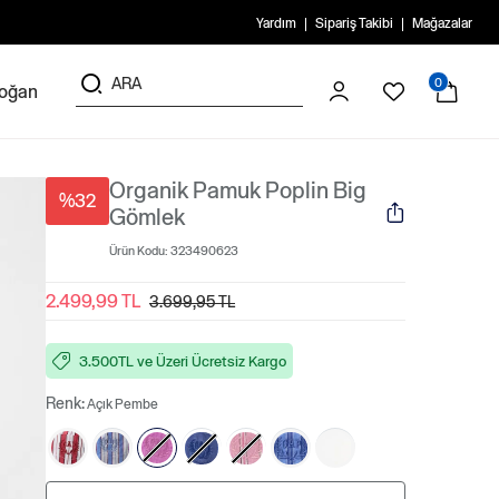
Yardım
Sipariş Takibi
Mağazalar
0
doğan
Organik Pamuk Poplin Big
%32
Gömlek
Ürün Kodu:
323490623
2.499,99 TL
3.699,95 TL
3.500TL ve Üzeri Ücretsiz Kargo
Renk:
Açık Pembe