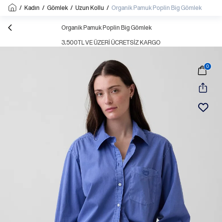
/
Kadın
/
Gömlek
/
Uzun Kollu
/
Organik Pamuk Poplin Big Gömlek
Organik Pamuk Poplin Big Gömlek
3.500TL VE ÜZERI ÜCRETSIZ KARGO
0