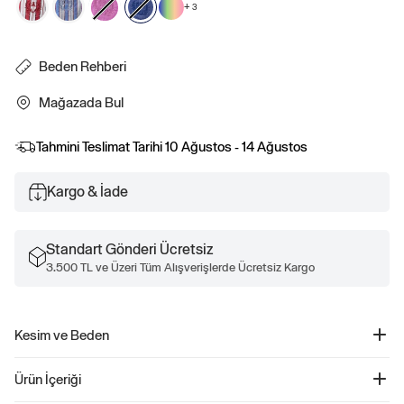
+
3
Beden Rehberi
Mağazada Bul
Tahmini Teslimat Tarihi
10 Ağustos - 14 Ağustos
Kargo & İade
Standart Gönderi Ücretsiz
3.500 TL ve Üzeri Tüm Alışverişlerde Ücretsiz Kargo
Kesim ve Beden
Kesim: Oversized.
Ürün İçeriği
Vücutta bol durur.
Classic kesim için bir veya iki beden küçüğünü tercih edin.