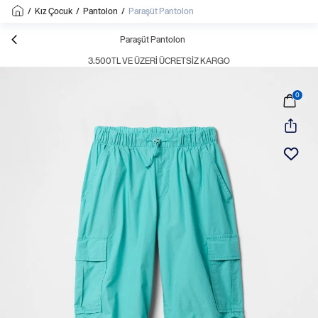
/
Kız Çocuk
/
Pantolon
/
Paraşüt Pantolon
Paraşüt Pantolon
3.500TL VE ÜZERI ÜCRETSIZ KARGO
0