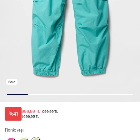
Sale
999,99 TL
1.099,99 TL
%41
1.699,95 TL
Renk:
Yeşil