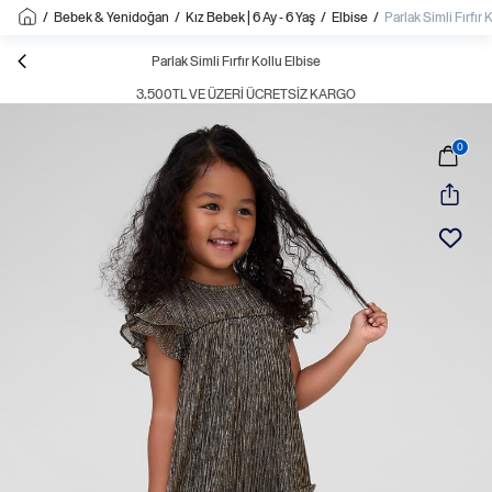
/
Bebek & Yenidoğan
/
Kız Bebek | 6 Ay - 6 Yaş
/
Elbise
/
Parlak Simli Fırfır 
Parlak Simli Fırfır Kollu Elbise
3.500TL VE ÜZERI ÜCRETSIZ KARGO
0