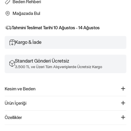
Beden Rehberi
Mağazada Bul
Tahmini Teslimat Tarihi
10 Ağustos - 14 Ağustos
Kargo & İade
Standart Gönderi Ücretsiz
3.500 TL ve Üzeri Tüm Alışverişlerde Ücretsiz Kargo
Kesim ve Beden
A silüet kesim
Ürün İçeriği
Parlak Simli Fırfır Kollu Elbise - 835688
Özellikler
Ürün Kodu: 835688
Pürüzsüz dokusuyla öne çıkan bu elbise, kısa volanlı kolları ve yuvarlak yakası
%60 Polyester, %40 Metalik.
ile şık bir tasarıma sahiptir. Arkadan düğme kapama ve anahtar deliği detayı ile