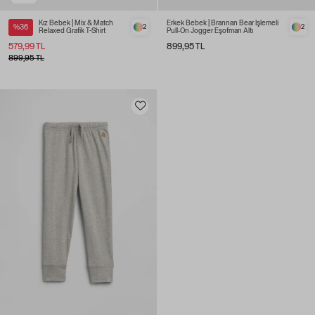
Kız Bebek | Mix & Match
Erkek Bebek | Brannan Bear İşlemeli
%36
2
2
Relaxed Grafik T-Shirt
Pull-On Jogger Eşofman Altı
579,99 TL
899,95 TL
899,95 TL