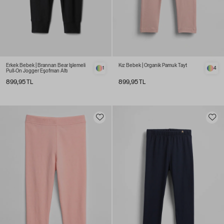
Erkek Bebek | Brannan Bear İşlemeli
Kız Bebek | Organik Pamuk Tayt
1
4
Pull-On Jogger Eşofman Altı
899,95 TL
899,95 TL