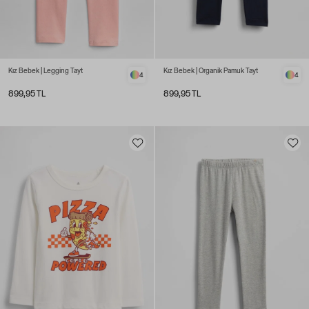
Kız Bebek | Legging Tayt
Kız Bebek | Organik Pamuk Tayt
4
4
899,95 TL
899,95 TL