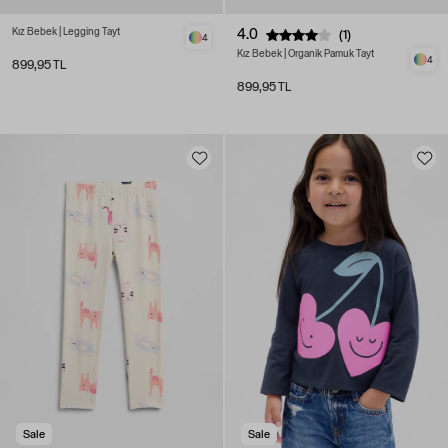
Kız Bebek | Legging Tayt
4.0
(1)
4
Kız Bebek | Organik Pamuk Tayt
4
899,95 TL
899,95 TL
Sale
Sale