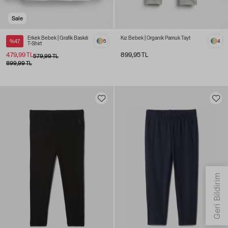
Sale
Erkek Bebek | Grafik Baskılı
Kız Bebek | Organik Pamuk Tayt
%47
5
4
T-Shirt
479,99 TL
899,95 TL
579,99 TL
899,99 TL