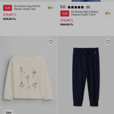
Kız Bebek | Gap Pull-On
5.0
(6)
%36
3
Stretch Jersey Tayt
Kız Bebek | Mix & Match
%36
2
579,99 TL
Relaxed Grafik T-Shirt
899,95 TL
579,99 TL
899,95 TL
Sale