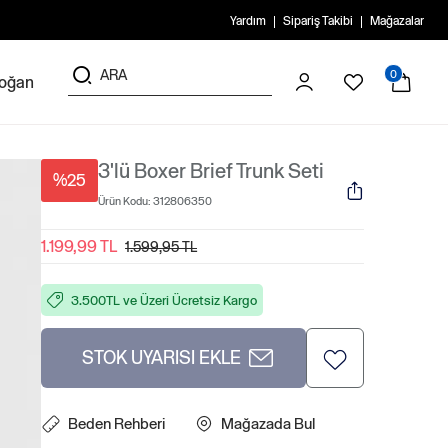
Yardım
Sipariş Takibi
Mağazalar
0
doğan
3'lü Boxer Brief Trunk Seti
%25
Ürün Kodu:
312806350
1.199,99 TL
1.599,95 TL
3.500TL ve Üzeri Ücretsiz Kargo
STOK UYARISI EKLE
Beden Rehberi
Mağazada Bul