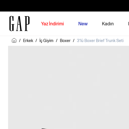
Yaz İndirimi
New
Kadın
/
Erkek
/
İç Giyim
/
Boxer
/
3'lü Boxer Brief Trunk Seti