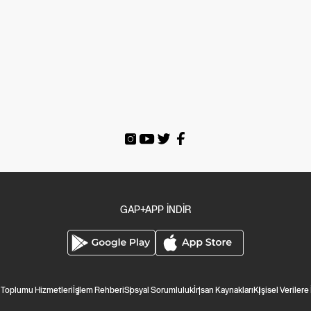
GAP+APP İNDİR
i Toplumu Hizmetleri
İşlem Rehberi
Sosyal Sorumluluk
İnsan Kaynakları
Kişisel Verilere