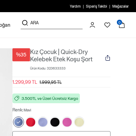
Yardım
Sipariş Takibi
Mağazalar
0
doğan
Kız Çocuk | Quick-Dry
%35
Kelebek Etek Koşu Şort
Ürün Kodu:
323633333
1.299,99 TL
1.999,95 TL
3.500TL ve Üzeri Ücretsiz Kargo
Renk:
Mavi