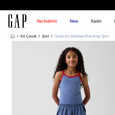
Yaz İndirimi
New
Kadın
/
Kız Çocuk
/
Şort
/
Quick-Dry Kelebek Etek Koşu Şort