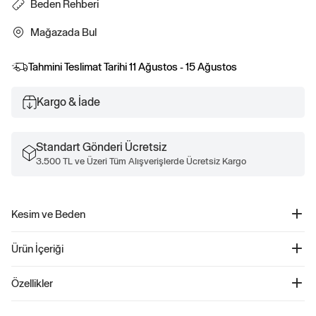
Beden Rehberi
Mağazada Bul
Tahmini Teslimat Tarihi
11 Ağustos - 15 Ağustos
Kargo & İade
Standart Gönderi Ücretsiz
3.500 TL ve Üzeri Tüm Alışverişlerde Ücretsiz Kargo
Kesim ve Beden
Düz, relaxed kesim.
Ürün İçeriği
Kalçanın altında bitiyor.
Relaxed Boatneck Kazak - 791281
Özellikler
Ürün Kodu: 791281
Bu ürün, %5 Geri Dönüştürülmüş polyester içermektedir. İşlenmemiş
%55 Pamuk, %40 Naylon, %5 Geri Dönüştürülmüş Polyester.
malzemelere kıyasla geri dönüştürülmüş malzemelerin kullanılması, kaynak