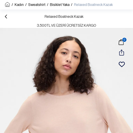
/
Kadın
/
Sweatshirt
/
Bisiklet Yaka
/
Relaxed Boatneck Kazak
Relaxed Boatneck Kazak
3.500TL VE ÜZERI ÜCRETSIZ KARGO
0