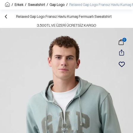
/
Erkek
/
Sweatshirt
/
Gap Logo
/
Relaxed Gap Logo Fransız Havlu Kumaş F
Relaxed Gap Logo Fransız Havlu Kumaş Fermuarlı Sweatshirt
3.500TL VE ÜZERI ÜCRETSIZ KARGO
0