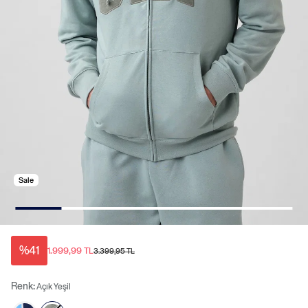
Sale
%41
1.999,99 TL
3.399,95 TL
Renk:
Açık Yeşil