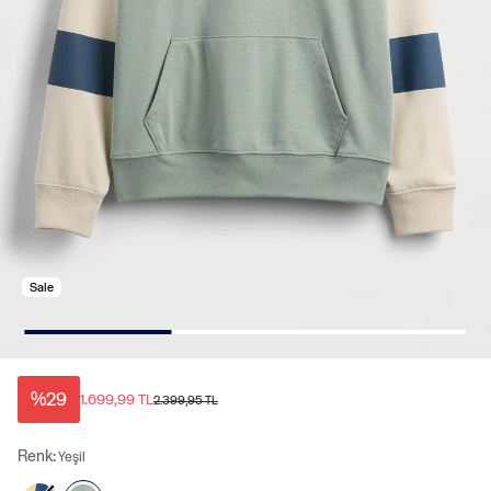
Sale
%29
1.699,99 TL
2.399,95 TL
Renk:
Yeşil