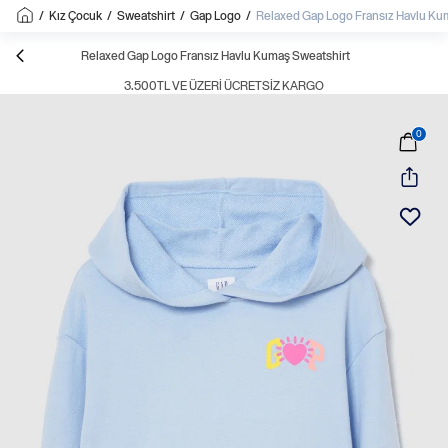
/
Kız Çocuk
/
Sweatshirt
/
Gap Logo
/
Relaxed Gap Logo Fransız Havlu Ku
Relaxed Gap Logo Fransız Havlu Kumaş Sweatshirt
3.500TL VE ÜZERI ÜCRETSIZ KARGO
0