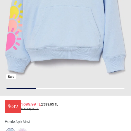
Sale
1.699,99 TL
2.399,95 TL
%32
2.499,95 TL
Renk:
Açık Mavi