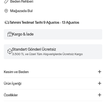
Beden Rehberi
Mağazada Bul
Tahmini Teslimat Tarihi
9 Ağustos - 13 Ağustos
Kargo & İade
Standart Gönderi Ücretsiz
3.500 TL ve Üzeri Tüm Alışverişlerde Ücretsiz Kargo
Kesim ve Beden
Düz, relaxed kesim.
Ürün İçeriği
Kalçanın altında bitiyor.
Relaxed Gap Logo Sweatshirt - 800444
Özellikler
Ürün Kodu: 800444
Kadınlar için tasarlanmış bu sweatshirt, %42 Geri Dönüştürülmüş pamuk
%58 Pamuk, %42 Geri Dönüştürülmüş Polyester.
kullanılarak üretilmiştir. İşlenmemiş malzemelere kıyasla geri dönüştürülmüş