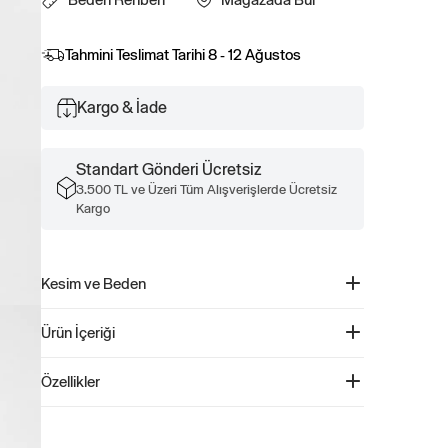
Tahmini Teslimat Tarihi
8 - 12 Ağustos
Kargo & İade
Standart Gönderi Ücretsiz
3.500 TL ve Üzeri Tüm Alışverişlerde Ücretsiz
Kargo
Kesim ve Beden
Düz, relaxed kesim.
Ürün İçeriği
Kalçanın altında bitiyor.
Relaxed Gap Mini-Logo Sweatshirt - 795625
Özellikler
Ürün Kodu: 795625
Bu hoodie, %23 Geri Dönüştürülmüş polyester içermekte
Pamuk %77, Polyester %23, Makinede Yıkanabilir.
olup, İşlenmemiş malzemelere kıyasla geri dönüştürülmüş
malzemelerin kullanımı, kaynak kullanımını ve atıkları