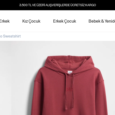
3.500 TL VE ÜZERİ ALIŞVERİŞLERDE ÜCRETSİZ KARGO
Erkek
Kız Çocuk
Erkek Çocuk
Bebek & Yeni
o Sweatshirt