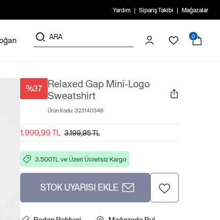
Yardım
Sipariş Takibi
Mağazalar
0
doğan
Relaxed Gap Mini-Logo
%37
Sweatshirt
Ürün Kodu:
323140346
1.999,99 TL
3.199,95 TL
3.500TL ve Üzeri Ücretsiz Kargo
STOK UYARISI EKLE
Beden Rehberi
Mağazada Bul