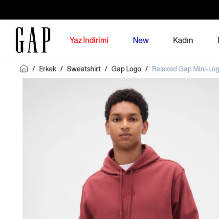
Yaz İndirimi
New
Kadın
/
Erkek
/
Sweatshirt
/
Gap Logo
/
Relaxed Gap Mini-Log