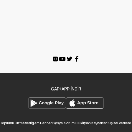
GAP+APP İNDİR
i Toplumu Hizmetleri
İşlem Rehberi
Sosyal Sorumluluk
İnsan Kaynakları
Kişisel Verilere