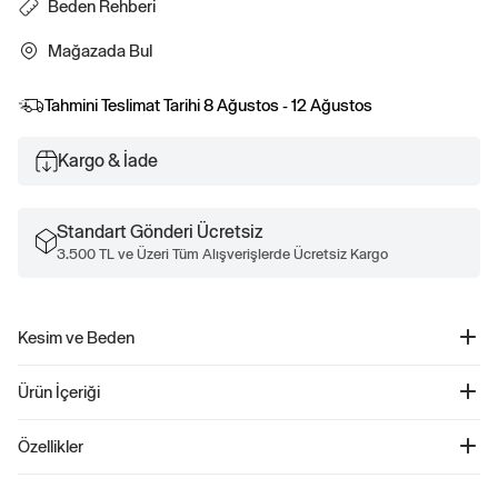
Beden Rehberi
Mağazada Bul
Tahmini Teslimat Tarihi
8 Ağustos - 12 Ağustos
Kargo & İade
Standart Gönderi Ücretsiz
3.500 TL ve Üzeri Tüm Alışverişlerde Ücretsiz Kargo
Kesim ve Beden
Bele oturur. Kalça kısmında rahat kesim.
Ürün İçeriği
Relaxed Poplin Pijama Altı - 723272
Özellikler
Ürün Kodu: 723272
Erkekler için tasarlanmış Smooth poplin uyku pantolonları, elastik beldeki
%100 Pamuk
bağcıklarla rahat bir uyum sunar ve deforatif dikiş detayıyla şıklığı artırır. Yan