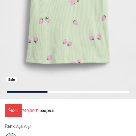
Sale
%25
749,99 TL
999,95 TL
Renk:
Açık Yeşil