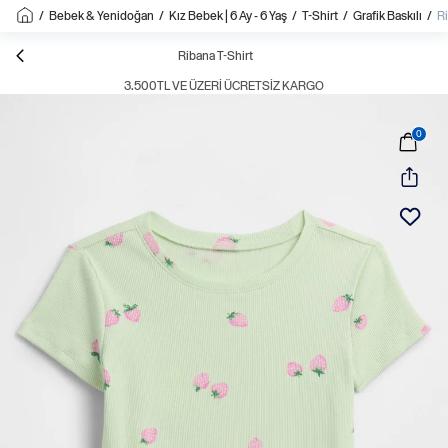
/
Bebek & Yenidoğan
/
Kız Bebek | 6 Ay - 6 Yaş
/
T-Shirt
/
Grafik Baskılı
/
Ri
Ribana T-Shirt
3.500TL VE ÜZERI ÜCRETSIZ KARGO
0