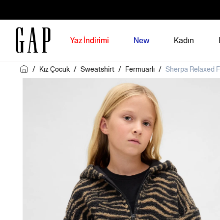
Yaz İndirimi
New
Kadın
/
Kız Çocuk
/
Sweatshirt
/
Fermuarlı
/
Sherpa Relaxed F