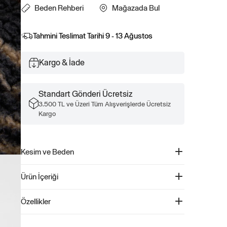
Beden Rehberi
Mağazada Bul
Tahmini Teslimat Tarihi
9 - 13 Ağustos
Kargo & İade
Standart Gönderi Ücretsiz
3.500 TL ve Üzeri Tüm Alışverişlerde Ücretsiz
Kargo
Kesim ve Beden
Kesim: Rahat.
Ürün İçeriği
Bir straight & kolay kesim.
Classic bir kesim için bir beden küçüğünü tercih edin.
Sherpa Relaxed Fermuarlı Sweatshirt - 843900
Kalçaya kadar iniyor.
Özellikler
Ürün Kodu: 843900
Çocuklar için tasarlanmış Soft cloud sherpa relaxed full-zip
%100 Polyester.
hoodie, konforu ve şıklığı bir araya getiriyor. Kapüşonlu