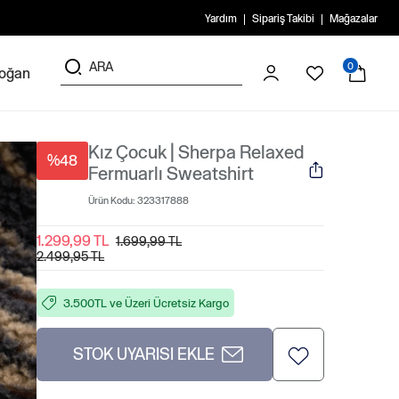
Yardım
Sipariş Takibi
Mağazalar
0
doğan
Kız Çocuk | Sherpa Relaxed
%48
Fermuarlı Sweatshirt
Ürün Kodu:
323317888
1.299,99 TL
1.699,99 TL
2.499,95 TL
3.500TL ve Üzeri Ücretsiz Kargo
STOK UYARISI EKLE