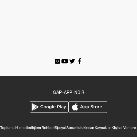
GAP+APP İNDİR
i Toplumu Hizmetleri
İşlem Rehberi
Sosyal Sorumluluk
İnsan Kaynakları
Kişisel Verilere