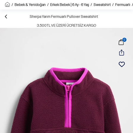
/
Bebek & Yenidoğan
/
Erkek Bebek | 6 Ay - 6 Yaş
/
Sweatshirt
/
Fermuarlı
Sherpa Yarım Fermuarlı Pullover Sweatshirt
3.500TL VE ÜZERI ÜCRETSIZ KARGO
0