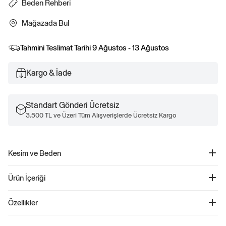
Beden Rehberi
Mağazada Bul
Tahmini Teslimat Tarihi
9 Ağustos - 13 Ağustos
Kargo & İade
Standart Gönderi Ücretsiz
3.500 TL ve Üzeri Tüm Alışverişlerde Ücretsiz Kargo
Kesim ve Beden
Rahat, kolay bir kesim.
Ürün İçeriği
Kalçaya kadar iniyor.
Boyutlar bebekten küçük çocuğa kadar çeşitlenir.
Sherpa Yarım Fermuarlı Pullover Sweatshirt - 841130
Özellikler
Ürün Kodu: 841130
Bebeğinizin konforunu ön planda tutan Soft sherpa fleece pullover, şık
Polyester %100 Makinede yıkanabilir.
tasarımıyla da dikkat çekiyor. Mockneck yapısı ve yarım fermuar kapaması