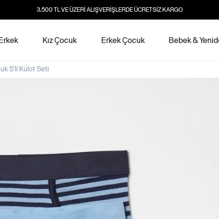
3.500 TL VE ÜZERİ ALIŞVERİŞLERDE ÜCRETSİZ KARGO
Erkek
Kız Çocuk
Erkek Çocuk
Bebek & Yeni
 5'li Külot Seti