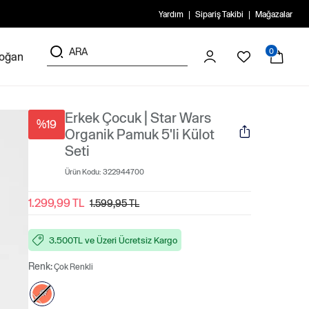
Yardım
Sipariş Takibi
Mağazalar
0
doğan
Erkek Çocuk | Star Wars
%19
Organik Pamuk 5'li Külot
Seti
Ürün Kodu:
322944700
1.299,99 TL
1.599,95 TL
3.500TL ve Üzeri Ücretsiz Kargo
Renk:
Çok Renkli