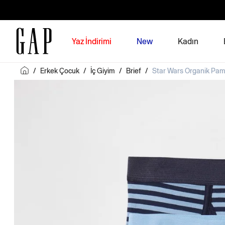
Yaz İndirimi
New
Kadın
/
Erkek Çocuk
/
İç Giyim
/
Brief
/
Star Wars Organik Pamuk