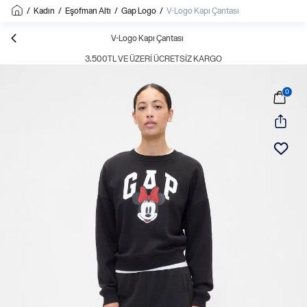
/
Kadın
/
Eşofman Altı
/
Gap Logo
/
V-Logo Kapı Çantası
V-Logo Kapı Çantası
3.500TL VE ÜZERI ÜCRETSIZ KARGO
0