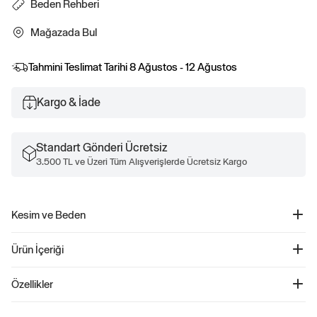
Beden Rehberi
Mağazada Bul
Tahmini Teslimat Tarihi
8 Ağustos - 12 Ağustos
Kargo & İade
Standart Gönderi Ücretsiz
3.500 TL ve Üzeri Tüm Alışverişlerde Ücretsiz Kargo
Kesim ve Beden
Belde oturur.
Ürün İçeriği
Kalça ve uyluk kısmında rahat bir kesime sahiptir.
V-Logo Kapı Çantası - 800432
Özellikler
Ürün Kodu: 800432
Bu eşofman altı, %42 Geri Dönüştürülmüş polyester içermektedir. İşlenmemiş
58% Pamuk, %42 Geri Dönüştürülmüş Polyester.
malzemelere kıyasla geri dönüştürülmüş malzemelerin kullanımı, kaynak