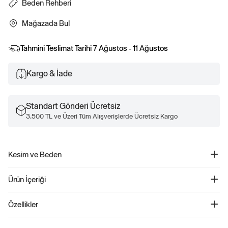
Beden Rehberi
Mağazada Bul
Tahmini Teslimat Tarihi
7 Ağustos - 11 Ağustos
Kargo & İade
Standart Gönderi Ücretsiz
3.500 TL ve Üzeri Tüm Alışverişlerde Ücretsiz Kargo
Kesim ve Beden
Kolay giyilebilir. Rahat kesim Daha fazla uyum ve beden bilgisi için Beden
Ürün İçeriği
Kılavuzumuza göz atın.
Vintage Soft Raglan Sweatshirt - 765585
Özellikler
Ürün Kodu: 765585
Yumuşak pamuk karışımından üretilen bu sweatshirt, hem konfor hem de stil
77% Pamuk, 23% Polyester.
sunar. Raglan uzun kollu tasarımı ve ribanalı manşetleri, ekstra rahatlık sağlar.