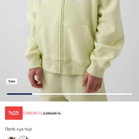
Sale
%25
1.799,99 TL
2.399,95 TL
Renk:
Açık Yeşil