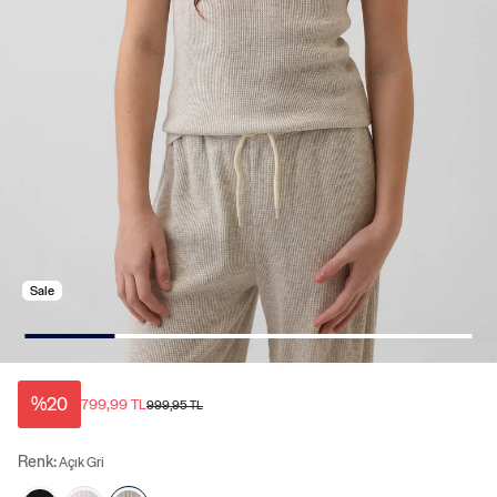
Sale
%20
799,99 TL
999,95 TL
Renk:
Açık Gri