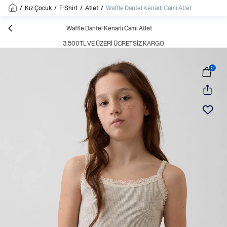
/
Kız Çocuk
/
T-Shirt
/
Atlet
/
Waffle Dantel Kenarlı Cami Atlet
Waffle Dantel Kenarlı Cami Atlet
3.500TL VE ÜZERI ÜCRETSIZ KARGO
0