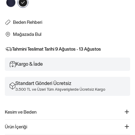
Beden Rehberi
Mağazada Bul
Tahmini Teslimat Tarihi
9 Ağustos - 13 Ağustos
Kargo & İade
Standart Gönderi Ücretsiz
3.500 TL ve Üzeri Tüm Alışverişlerde Ücretsiz Kargo
Kesim ve Beden
Kesim: Klasik.
Ürün İçeriği
Belde oturan, kalça ve uyluklarda rahat bir siluete sahip kolay bir kesim.
Orta bel.