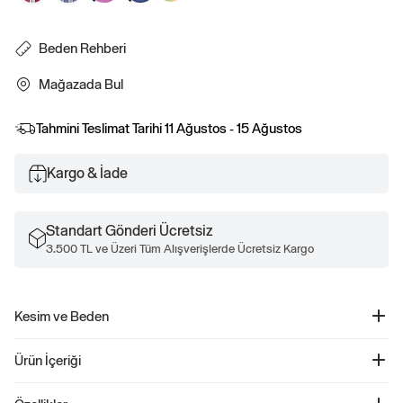
Beden Rehberi
Mağazada Bul
Tahmini Teslimat Tarihi
11 Ağustos - 15 Ağustos
Kargo & İade
Standart Gönderi Ücretsiz
3.500 TL ve Üzeri Tüm Alışverişlerde Ücretsiz Kargo
Kesim ve Beden
Kesim: Oversized.
Ürün İçeriği
Vücutta bol durur.
Classic kesim için bir veya iki beden küçüğünü tercih edin.
Organik Pamuk Poplin Big Gömlek - 799379
Tunik boyu, kalçanın altında bitiyor.