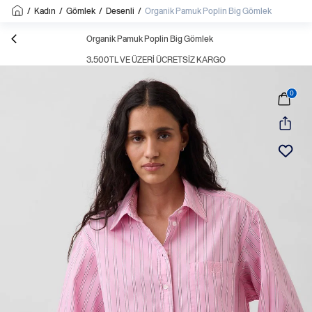
/
Kadın
/
Gömlek
/
Desenli
/
Organik Pamuk Poplin Big Gömlek
Organik Pamuk Poplin Big Gömlek
3.500TL VE ÜZERI ÜCRETSIZ KARGO
0