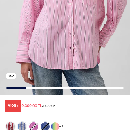
Sale
%35
2.399,99 TL
3.699,95 TL
+
3